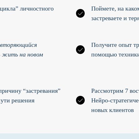
 цикла” личностного
Поймете, на како
застреваете и тер
овторяющийся
Получите опыт тр
ь жить на новом
помощью техники 
 причину “застревания”
Рассмотрим 7 вос
пути решения
Нейро-стратегиче
новых клиентов